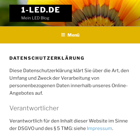
Weiter
1-LED.DE
zum
Mein LED Blog
Inhalt
Menü
DATENSCHUTZERKLÄRUNG
Diese Datenschutzerklärung klärt Sie über die Art, den
Umfang und Zweck der Verarbeitung von
personenbezogenen Daten innerhalb unseres Online-
Angebotes auf.
Verantwortlicher
Verantwortlich für den Inhalt dieser Website im Sinne
der DSGVO und des § 5 TMG: siehe
Impressum
.