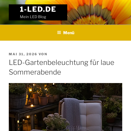
Weiter
1-LED.DE
zum
Mein LED Blog
Inhalt
Menü
VERÖFFENTLICHT
MAI 31, 2026
VON
AM
LED-Gartenbeleuchtung für laue
Sommerabende